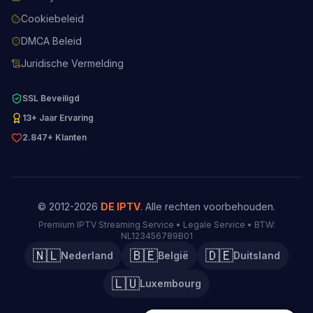
Cookiebeleid
DMCA Beleid
Juridische Vermelding
SSL Beveiligd
13+ Jaar Ervaring
2.847+ Klanten
© 2012-2026
DE IPTV
. Alle rechten voorbehouden.
Premium IPTV Streaming Service • Legale Service • BTW:
NL123456789B01
🇳🇱
🇧🇪
🇩🇪
Nederland
België
Duitsland
🇱🇺
Luxembourg